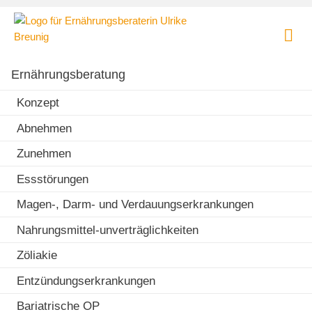
Skip
Ernährungsberatung
to
und
content
Ernährungstherapie
Praxis für Ernährungsberatung und Ernährungstherapie in
|
München - Lehel
Ernährungsberatung
Dipl.
oec.
Konzept
troph.
Abnehmen
Ulrike
Breunig
Zunehmen
Essstörungen
Magen-, Darm- und Verdauungserkrankungen
Nahrungsmittel-unverträglichkeiten
Zöliakie
Entzündungserkrankungen
Bariatrische OP