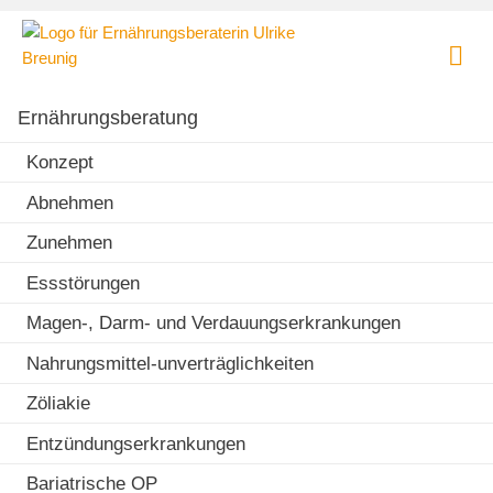
Skip
Ernährungsberatung
to
und
content
Ernährungstherapie
Praxis für Ernährungsberatung und Ernährungstherapie in
|
München - Lehel
Ernährungsberatung
Dipl.
oec.
Konzept
troph.
Abnehmen
Ulrike
Breunig
Zunehmen
Essstörungen
Magen-, Darm- und Verdauungserkrankungen
Nahrungsmittel-unverträglichkeiten
Zöliakie
Entzündungserkrankungen
Bariatrische OP