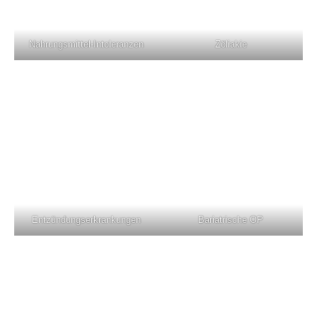
Nahrungsmittel-Intoleranzen
Zöliakie
Entzündungserkrankungen
Bariatrische OP