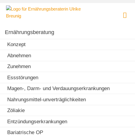
Skip
Ernährungsberatung
to
und
content
Ernährungstherapie
Praxis für Ernährungsberatung und Ernährungstherapie in
|
München - Lehel
Ernährungsberatung
Dipl.
oec.
Konzept
troph.
Abnehmen
Ulrike
Breunig
Zunehmen
Essstörungen
Magen-, Darm- und Verdauungserkrankungen
Nahrungsmittel-unverträglichkeiten
Zöliakie
Entzündungserkrankungen
Bariatrische OP