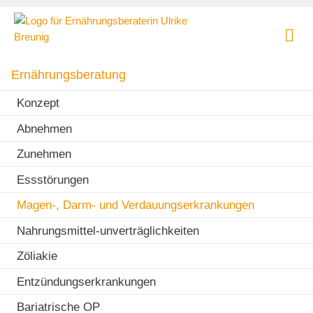
Skip
Ernährungsberatung
to
und
content
Ernährungstherapie
Praxis für Ernährungsberatung und Ernährungstherapie in
|
München - Lehel
Ernährungsberatung
Dipl.
oec.
Konzept
troph.
Abnehmen
Ulrike
Breunig
Zunehmen
Essstörungen
Magen-, Darm- und Verdauungserkrankungen
Nahrungsmittel-unverträglichkeiten
Zöliakie
Entzündungserkrankungen
Bariatrische OP